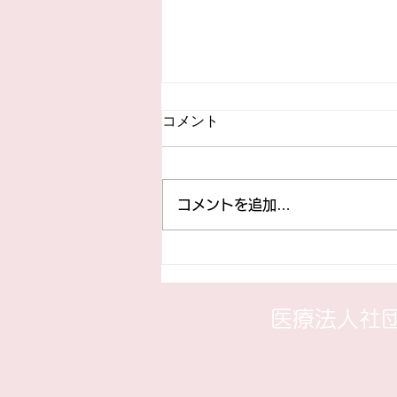
コロナワクチン電話予約受付
コメント
中！！
当院は10月1日よりコロナワクチ
ン接種（ファイザー製）を開始し
コメントを追加…
ます。接種希望している方は ワ
クチンを取り寄せいたしますので
電話にて予約受付をしておりま
す。釧路市、釧路町の方は60 歳
以上の基礎疾患がある方及び65
​医療法人社
歳以上の高齢者は自己負担3260
円、それ以外の任意接種につい
て...