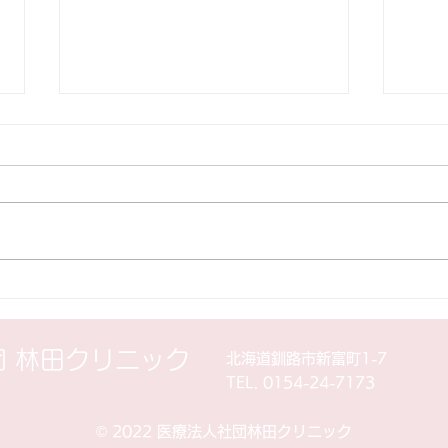
インフルエンザワクチン電話
10月
予約受付中！！
（土
当院は10月1日よりインフルエン
誠に
ザワクチン接種を開始しますが。
午後
接種希望している方は ワクチン
によ
在庫しておりますので電話にて予
お 
約受付をしております。 65歳以
療致
上の高齢者は自己負担1320円、
大変
それ以外の任意接種については
どう
団 林田クリニック
北海道釧路市新富町1-7
3300円となっております。
す。
TEL. 0154-24-7173
©︎ 2022 医療法人社団林田クリニック