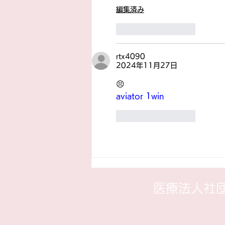
編集済み
いいね！
返信
rtx4090
2024年11月27日
😣
aviator 1win
いいね！
返信
​医療法人社