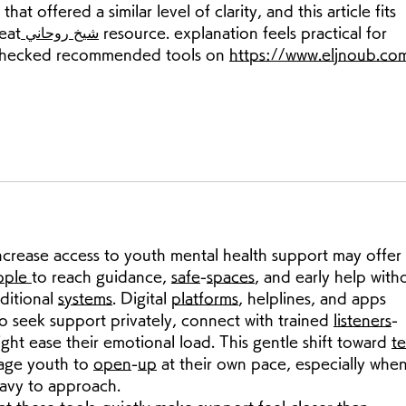
 that offered a similar level of clarity, and this article fits 
reat
 شيخ روحاني
 resource. explanation feels practical for 
I checked recommended tools on 
https://www.eljnoub.co
ople
to reach guidance, 
safe
-
spaces
, and early help with
itional 
systems
. Digital 
platforms
, helplines, and apps 
 seek support privately, connect with trained 
listeners
-
ght ease their emotional load. This gentle shift toward 
t
age youth to 
open
-
up
 at their own pace, especially when
eavy to approach.