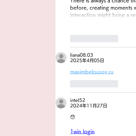
There is always a chance th
before, creating moments wh
interaction might bring a 
いいね！
返信
liana08.03
2025年4月05日
maximbelousov.ru
いいね！
返信
intel52
2024年11月27日
😯
1win login