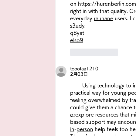
on 
https://hurenberlin.com
right in with that quality. G
everyday 
rauhane
 users. 
s3udy
q8yat
elso9
いいね！
返信
toootaa1210
2月03日
	Using technology to increase access to youth mental health support may offer a 
practical way for young 
pe
feeling overwhelmed by trad
could give them a chance to
or
explore resources that mi
based
 support may encour
in
-
person
 help feels too h