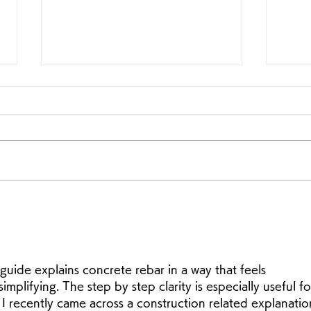
インフルエンザワクチン電話
10月
予約受付中！！
（土
当院は10月1日よりインフルエン
誠に
ザワクチン接種を開始しますが。
午後
接種希望している方は ワクチン
によ
在庫しておりますので電話にて予
お 
約受付をしております。 65歳以
療致
上の高齢者は自己負担1320円、
大変
それ以外の任意接種については
どう
3300円となっております。
す。
 guide explains concrete rebar in a way that feels 
plifying. The step by step clarity is especially useful fo
 I recently came across a construction related explanatio