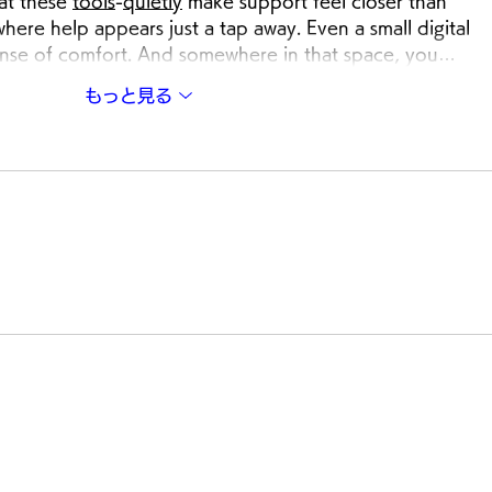
at these 
tools
-
quietly
 make support feel closer than 
ere help appears just a tap away. Even a small digital 
sense of comfort. And somewhere in that space, you…
もっと見る