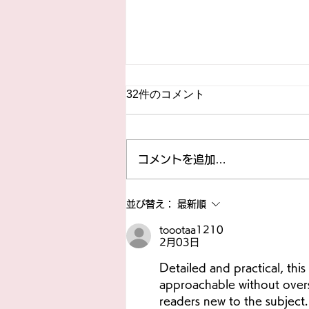
コロナワクチン電話予約受付
32件のコメント
中！！
当院は10月1日よりコロナワクチ
ン接種（ファイザー製）を開始し
コメントを追加…
ます。接種希望している方は ワ
クチンを取り寄せいたしますので
電話にて予約受付をしておりま
並び替え：
最新順
す。釧路市、釧路町の方は60 歳
toootaa1210
以上の基礎疾患がある方及び65
2月03日
歳以上の高齢者は自己負担3260
円、それ以外の任意接種につい
Detailed and practical, this
て...
approachable without oversim
readers new to the subject.