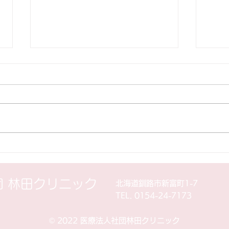
インフルエンザワクチン電話
10月
予約受付中！！
（土
当院は10月1日よりインフルエン
誠に
ザワクチン接種を開始しますが。
午後
接種希望している方は ワクチン
によ
在庫しておりますので電話にて予
お 
約受付をしております。 65歳以
療致
上の高齢者は自己負担1320円、
大変
それ以外の任意接種については
どう
団 林田クリニック
北海道釧路市新富町1-7
3300円となっております。
す。
TEL. 0154-24-7173
©︎ 2022 医療法人社団林田クリニック