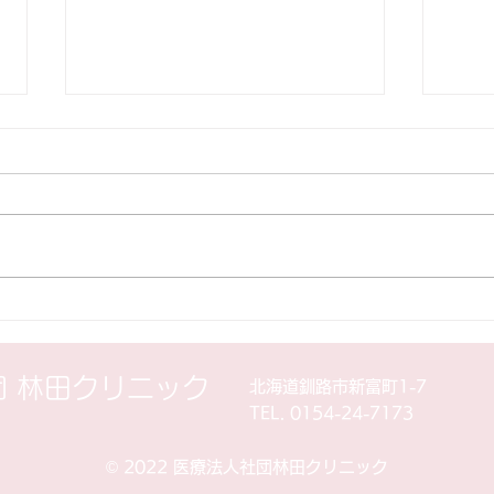
【重要】2026年7月より外来
【重
診療再開
お知
＼ 外来診療 再開 2026年7月より
現在
再開いたします。／ 平素より林
外来
田クリニックをご利用いただき、
てお
誠にありがとうございます。 こ
で 
のたび、院長の入院・治療に伴い
個別
一時休診しておりました外来診療
す。
につきまして、2026年7月より再
ご不
団 林田クリニック
北海道釧路市新富町1-7
開いたします。 なお、透析業務
卒ご
TEL. 0154-24-7173
は2026年6月より再開済みとなっ
す。
ております。 休診期間中は、患
者様ならびにご家族の皆様に多大
©︎ 2022 医療法人社団林田クリニック