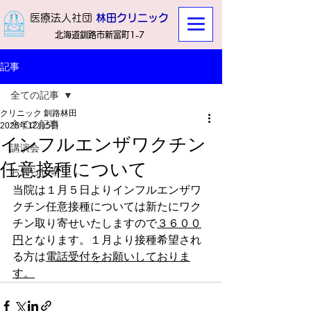
​医療法人社団
林田クリニック
北海道釧路市新富町1-7
記事
全ての記事
クリニック 釧路林田
全ての記事
2025年12月5日
インフルエンザワクチン
講演会
任意接種について
お知らせ等
当院は１月５日よりインフルエンザワ
クチン任意接種については新たにワク
チン取り寄せいたしますので
３６００
円
となります。１月より接種希望され
る方は
電話受付をお願いしておりま
す。