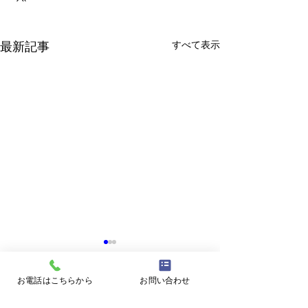
すべて表示
最新記事
【重要】2026年7月より外
【重要】2026
来診療再開
診のお知らせ
お電話はこちらから
お問い合わせ
＼ 外来診療 再開 2026年7月
現在、誠に勝手な
コメント