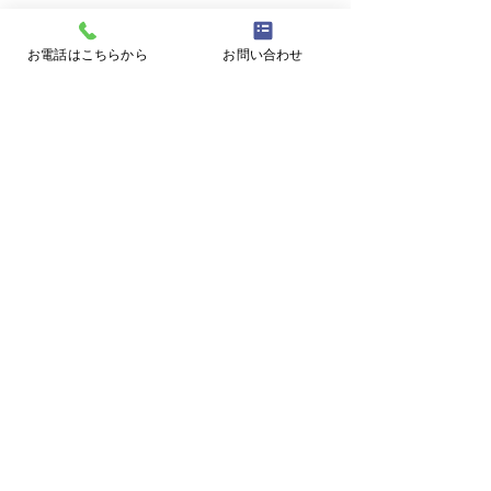
お電話はこちらから
お問い合わせ
【重要】2026年度外来休
4月1０日(金)午
診のお知らせ
（土）休診のお
現在、誠に勝手ながら下記期
誠に勝手ながら、
コメント
間の外来の受付を制限させて
(金） 午後 より1
いただいております。 2026
院長私用により外
年５月末日まで 通院中の患者
たします。なお 1
コメントを追加…
様については、個別に相談し
前中 は通常通り
て対応しております。 ご受診
す。 患者様の皆
されている皆様にはご不便を
迷惑をお掛け致し